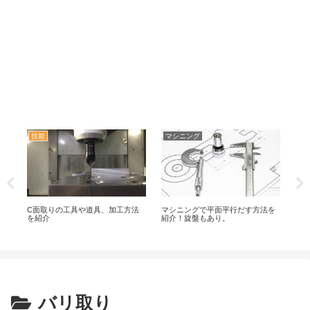
技能
マシニング
エ
や
C面取りの工具や道具、加工方法
マシニングで平面平行だす方法を
機
を紹介
紹介！旋盤もあり。
バリ取り