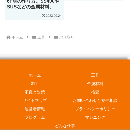
6F材の作り方。SS400や
SUSなどの金属材料。
2023.09.24
ホーム
工具
バリ取り
ホーム
工具
加工
金属材料
不良と対策
検査
サイトマップ
お問い合わせと案件相談
運営者情報
プライバシーポリシー
プログラム
マシニング
どんな仕事