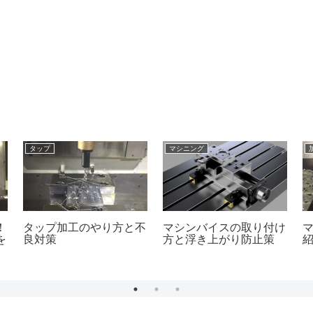
タップ
マシニング
！
タップ加工のやり方と不
マシンバイスの取り付け
を
良対策
方と浮き上がり防止策