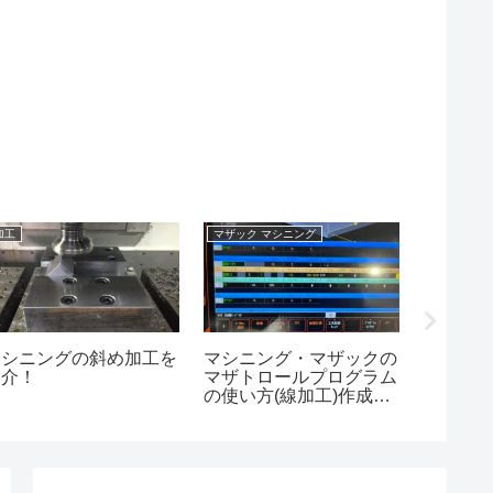
加工
マザック マシニング
エンドミル
マシニングの斜め加工を
マシニング・マザックの
マシニ
紹介！
マザトロールプログラム
計算式
の使い方(線加工)作成例
②