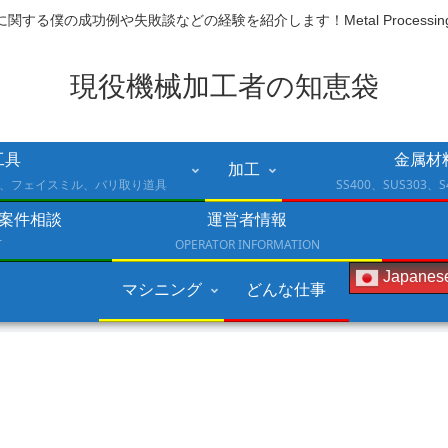
関する僕の成功例や失敗談などの経験を紹介します！Metal Processing in
現役機械加工者の知恵袋
工具
金属材
加工
、フェイスミル、バリ取り道具
SS400、SUS303、S
案件相談
運営者情報
T
OPERATOR INFORMATION
Japanes
マシニング
どんな仕事