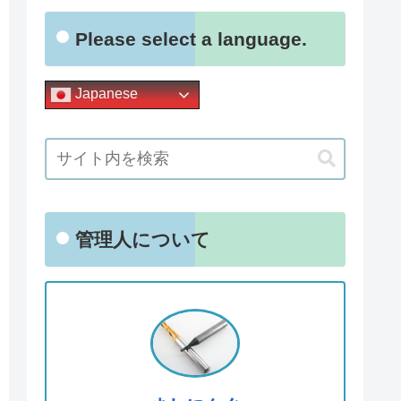
Please select a language.
Japanese
管理人について