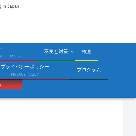
 Japan
料
不良と対策
検査
45C、A5052
プライバシーポリシー
プログラム
PRIVACY POLICY
e