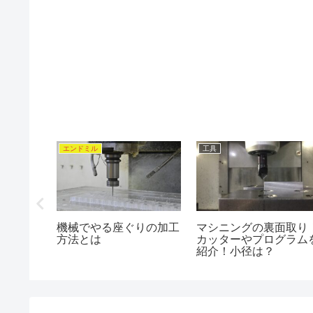
エンドミル
工具
ザックの
機械でやる座ぐりの加工
マシニングの裏面取り
紹介しま
方法とは
カッターやプログラム
紹介！小径は？