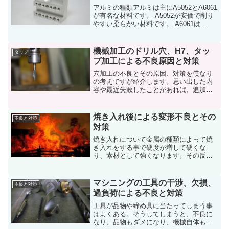
アルミの種類アルミは主にA5052とA6061
が有名な材料です。 A5052が安価で削り
やすい柔らかい材料です。 A6061は
A5052より少し高い値段ですが、硬さが
あります。アルミの切削条件マシニング
などでは、A5052、A6061であれ...
機械加工のドリル穴、H7、タッ
タップ
プ加工による不良原因と対策
穴加工の不良とその原因、対策を僕なり
の考えですが紹介します。思い出した内
容や最近失敗したことがあれば、追加し
ていきます。参考にしてもらえれば、幸
いです。キリ穴の不良キリ穴の不良ケー
ス不良の内容不良の原因不良の対策１
焼き入れ後による変形不良とその
不良と対策
Φ10キリの穴がΦ10.5...
対策
焼き入れについて金属の種類によって焼
き入れをする事で硬度が増して硬くな
り、素材として強くなります。その反
面、機械加工がしにくくなるので、公差
部分は焼き入れ前に荒加工をして、仕上
げは焼き入れ後にするのが一般的です。
マシニングの工具の干渉、欠損、
不良と対策
焼き入れ変形と対策焼き入れを...
過負荷による不良と対策
工具が品物や締め具に当たってしまう事
はよくある。そうしてしまうと、不良に
なり、品物もダメになり、機械自体も故