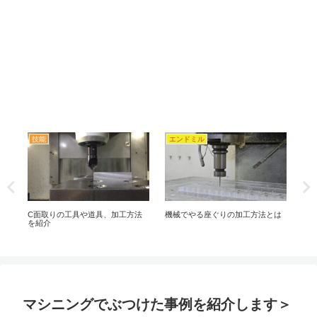
技能
エンドミル
エ
対
C面取りの工具や道具、加工方法
機械でやる座ぐりの加工方法とは
マ
を紹介
目
マシニングでぶつけた事例を紹介します＞