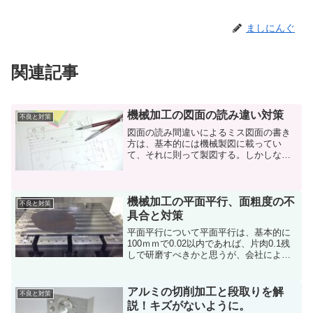
ましにんぐ
関連記事
機械加工の図面の読み違い対策
不良と対策
図面の読み間違いによるミス図面の書き
方は、基本的には機械製図に載ってい
て、それに則って製図する。しかしなが
ら、製図する人の特徴や省略などで、図
面が見にくくなっている事もある。そこ
に、間違いの原因が発生しやすい。例
え、見にくくて理解しにくい図...
機械加工の平面平行、面粗度の不
不良と対策
具合と対策
平面平行について平面平行は、基本的に
100ｍｍで0.02以内であれば、片肉0.1残
しで研磨すべきかと思うが、会社によっ
ては、旋盤、マシニングで平面平行を出
さなくてはならない。そのやり方につい
ては、別の記事にて紹介してありますの
アルミの切削加工と段取りを解
不良と対策
で、参考に見て...
説！キズがないように。